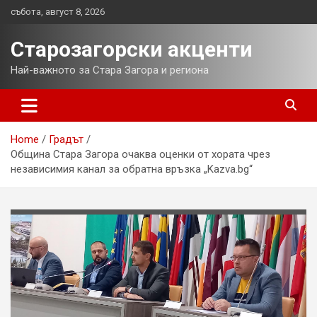
Skip
събота, август 8, 2026
to
content
Старозагорски акценти
Най-важното за Стара Загора и региона
Home
Градът
Община Стара Загора очаква оценки от хората чрез
независимия канал за обратна връзка „Kazva.bg“