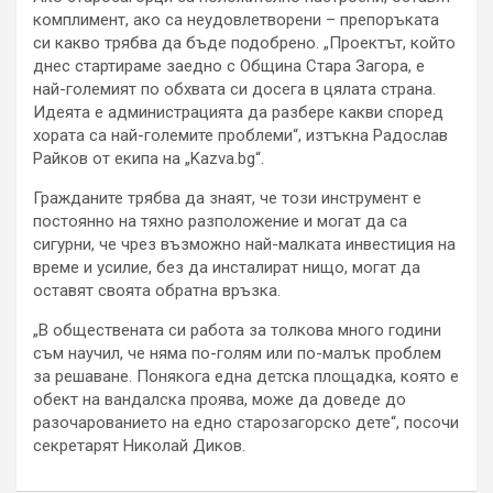
комплимент, ако са неудовлетворени – препоръката
си какво трябва да бъде подобрено. „Проектът, който
днес стартираме заедно с Община Стара Загора, е
най-големият по обхвата си досега в цялата страна.
Идеята е администрацията да разбере какви според
хората са най-големите проблеми“, изтъкна Радослав
Райков от екипа на „Kazva.bg“.
Гражданите трябва да знаят, че този инструмент е
постоянно на тяхно разположение и могат да са
сигурни, че чрез възможно най-малката инвестиция на
време и усилие, без да инсталират нищо, могат да
оставят своята обратна връзка.
„В обществената си работа за толкова много години
съм научил, че няма по-голям или по-малък проблем
за решаване. Понякога една детска площадка, която е
обект на вандалска проява, може да доведе до
разочарованието на едно старозагорско дете“, посочи
секретарят Николай Диков.