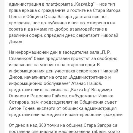
администрация в платформата „Kazva.bg“ – нов тип
пряка връзка с гражданите и гостите на Стара Загора.
Целта е Община Стара Загора да става все по-
прозрачна, все по-публична и все по-отворена към
хората и да имаме по-добро взаимодействие в
различни сфери, определи днес секретарят Николай
Диков.
На информационен ден в заседателна зала „П. Р.
Славейков“ беше представен проектът за свободно
изразяване на мнението на старозагорци. В
информационния ден участваха секретарят Николай
Диков, началникът на отдел „Административно и
информационно обслужване“ Атанас Пашов,
представителите на екипа на „Kazva.bg“ Владимир
Огнянов и Радослав Райков, омбудсманът Иванка
Сотирова, зам.-председателят на Общинския съвет
Антон Тонев, експерти от общинска администрация,
представители на медиите и заинтересовани граждани.
От днес в над 300 точки на община Стара Загора са
поставени специалните масленозелени табели, които