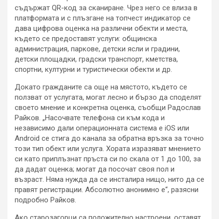
съдържат QR-код за сканиране. Чрез него се влиза в
платформата и с плъзгане на топчест индикатор се
дава цифрова оценка на различни обекти и места,
където се предоставят услуги: общинска
администрация, паркове, детски ясли и градини,
детски площадки, градски транспорт, кметства,
спортни, културни и туристически обекти и др.
Докато гражданите са още на мястото, където се
ползват от услугата, могат лесно и бързо да споделят
своето мнение и конкретна оценка, съобщи Радослав
Райков. „Насочвате телефона си към кода и
независимо дали операционната система е iOS или
Android се стига до канала за обратна връзка за точно
този тип обект или услуга. Хората изразяват мнението
си като приплъзнат пръста си по скала от 1 до 100, за
да дадат оценка; могат да посочат своя пол и
възраст. Няма нужда да се инсталира нищо, нито да се
правят регистрации. Абсолютно анонимно е“, разясни
подробно Райков.
Ако старозагорци са положително настроени, оставят