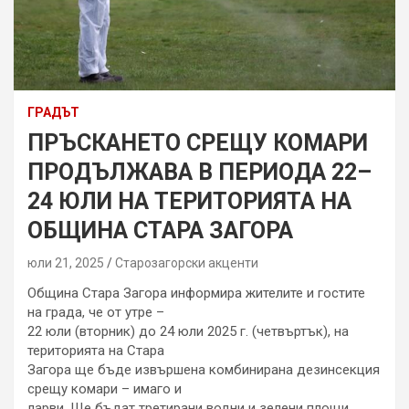
ГРАДЪТ
ПРЪСКАНЕТО СРЕЩУ КОМАРИ
ПРОДЪЛЖАВА В ПЕРИОДА 22–
24 ЮЛИ НА ТЕРИТОРИЯТА НА
ОБЩИНА СТАРА ЗАГОРА
юли 21, 2025
Старозагорски акценти
Община Стара Загора информира жителите и гостите
на града, че от утре –
22 юли (вторник) до 24 юли 2025 г. (четвъртък), на
територията на Стара
Загора ще бъде извършена комбинирана дезинсекция
срещу комари – имаго и
ларви. Ще бъдат третирани водни и зелени площи,