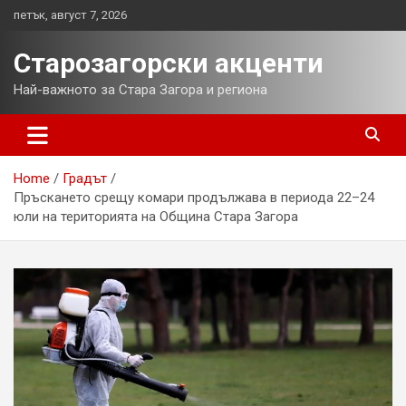
Skip
петък, август 7, 2026
to
content
Старозагорски акценти
Най-важното за Стара Загора и региона
Home
Градът
Пръскането срещу комари продължава в периода 22–24
юли на територията на Община Стара Загора