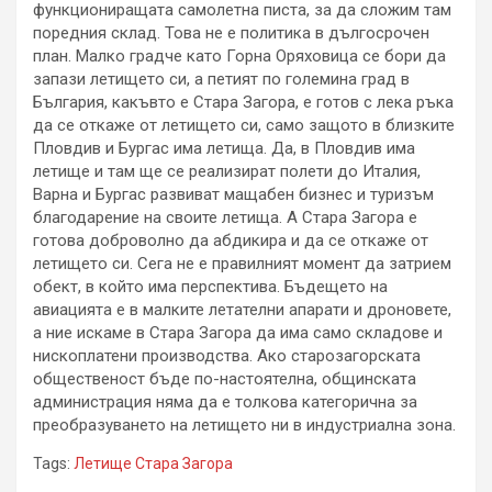
функциониращата самолетна писта, за да сложим там
поредния склад. Това не е политика в дългосрочен
план. Малко градче като Горна Оряховица се бори да
запази летището си, а петият по големина град в
България, какъвто е Стара Загора, е готов с лека ръка
да се откаже от летището си, само защото в близките
Пловдив и Бургас има летища. Да, в Пловдив има
летище и там ще се реализират полети до Италия,
Варна и Бургас развиват мащабен бизнес и туризъм
благодарение на своите летища. А Стара Загора е
готова доброволно да абдикира и да се откаже от
летището си. Сега не е правилният момент да затрием
обект, в който има перспектива. Бъдещето на
авиацията е в малките летателни апарати и дроновете,
а ние искаме в Стара Загора да има само складове и
нископлатени производства. Ако старозагорската
общественост бъде по-настоятелна, общинската
администрация няма да е толкова категорична за
преобразуването на летището ни в индустриална зона.
Tags:
Летище Стара Загора