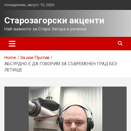
Skip
понеделник, август 10, 2026
to
content
Старозагорски акценти
Най-важното за Стара Загора и региона
Home
За или Против
АБСУРДНО Е ДА ГОВОРИМ ЗА СЪВРЕМЕНЕН ГРАД БЕЗ
ЛЕТИЩЕ