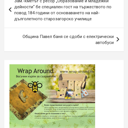
Зам.-кметът с ресор „Образование и младежки
дейности“ бе специален гост на тържеството по
повод 184 години от основаването на най-
дълголетното старозагорско училище
Община Павел баня се сдоби с електрически
автобуси