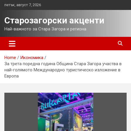
Skip
петък, август 7, 2026
to
content
Старозагорски акценти
Най-важното за Стара Загора и региона
Home
Икономика
За трета поредна година Община Стара Загора участва в
най-голямото Международно туристическо изложение в
Европа