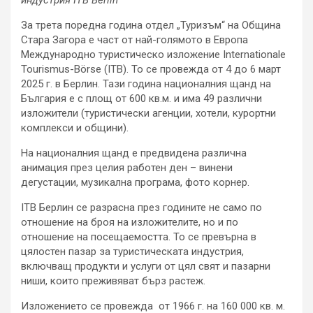
За трета поредна година отдел „Туризъм“ на Община
Стара Загора е част от най-голямото в Европа
Международно туристическо изложение Internationale
Tourismus-Börse (ITB). То се провежда от 4 до 6 март
2025 г. в Берлин. Тази година националния щанд на
България е с площ от 600 кв.м. и има 49 различни
изложители (туристически агенции, хотели, курортни
комплекси и общини).
На националния щанд е предвидена различна
анимация през целия работен ден – винени
дегустации, музикална програма, фото корнер.
ITB Берлин се разрасна през годините не само по
отношение на броя на изложителите, но и по
отношение на посещаемостта. То се превърна в
цялостен пазар за туристическата индустрия,
включващ продукти и услуги от цял ​​свят и пазарни
ниши, които преживяват бърз растеж.
Изложението се провежда от 1966 г. на 160 000 кв. м.