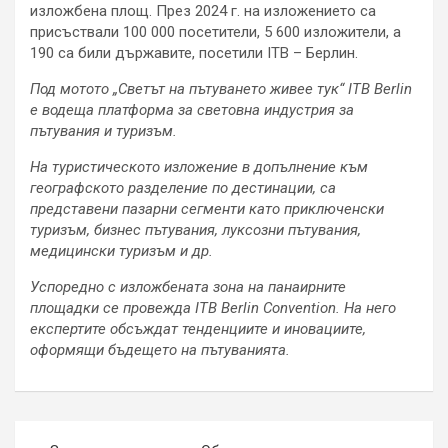
изложбена площ. През 2024 г. на изложението са
присъствали 100 000 посетители, 5 600 изложители, а
190 са били държавите, посетили ITB – Берлин.
Под мотото „Светът на пътуването живее тук“ ITB Berlin
е водеща платформа за световна индустрия за
пътувания и туризъм.
На туристическото изложение в допълнение към
географското разделение по дестинации, са
представени пазарни сегменти като приключенски
туризъм, бизнес пътувания, луксозни пътувания,
медицински туризъм и др.
Успоредно с изложбената зона на панаирните
площадки се провежда ITB Berlin Convention. На него
експертите обсъждат тенденциите и иновациите,
оформящи бъдещето на пътуванията.
Навигация