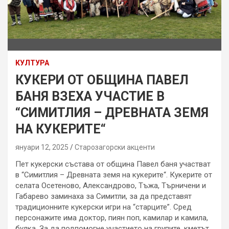
КУЛТУРА
КУКЕРИ ОТ ОБЩИНА ПАВЕЛ
БАНЯ ВЗЕХА УЧАСТИЕ В
“СИМИТЛИЯ – ДРЕВНАТА ЗЕМЯ
НА КУКЕРИТЕ“
януари 12, 2025
Старозагорски акценти
Пет кукерски състава от община Павел баня участват
в “Симитлия – Древната земя на кукерите“. Кукерите от
селата Осетеново, Александрово, Тъжа, Търничени и
Габарево заминаха за Симитли, за да представят
традиционните кукерски игри на “старците”. Сред
персонажите имa доктор, пиян поп, камилар и камила,
булка. За да подпомогне участието на групите, кметът