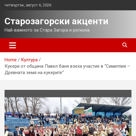
Skip
четвъртък, август 6, 2026
to
content
Старозагорски акценти
Най-важното за Стара Загора и региона
Home
Култура
Кукери от община Павел баня взеха участие в “Симитлия –
Древната земя на кукерите“