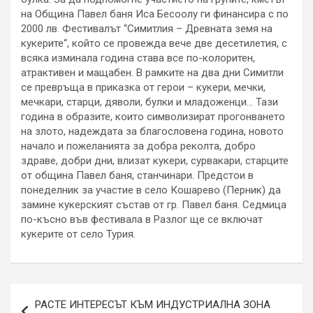
на Община Павел баня Иса Бесоолу ги финансира с по
2000 лв. Фестивалът “Симитлия – Древната земя на
кукерите“, който се провежда вече две десетилетия, с
всяка изминала година става все по-колоритен,
атрактивен и мащабен. В рамките на два дни Симитли
се превръща в приказка от герои – кукери, мечки,
мечкари, старци, дяволи, булки и младоженци… Тази
година в образите, които символизират прогонването
на злото, надеждата за благословена година, новото
начало и пожеланията за добра реколта, добро
здраве, добри дни, влизат кукери, сурвакари, старците
от община Павел баня, станчинари. Предстои в
понеделник за участие в село Кошарево (Перник) да
замине кукерският състав от гр. Павел баня. Седмица
по-късно във фестивала в Разлог ще се включат
кукерите от село Турия.
Навигация
РАСТЕ ИНТЕРЕСЪТ КЪМ ИНДУСТРИАЛНА ЗОНА