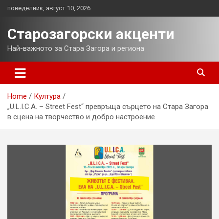
Skip
понеделник, август 10, 2026
to
content
Старозагорски акценти
Най-важното за Стара Загора и региона
Home
Култура
„U.L.I.C.A. – Street Fest“ превръща сърцето на Стара Загора
в сцена на творчество и добро настроение