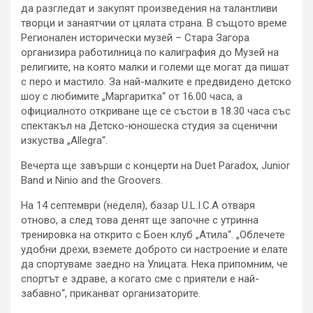
да разгледат и закупят произведения на талантливи
творци и занаятчии от цялата страна. В същото време
Регионален исторически музей – Стара Загора
организира работилница по калиграфия до Музей на
религиите, на която малки и големи ще могат да пишат
с перо и мастило. За най-малките е предвидено детско
шоу с любимите „Маргаритка“ от 16.00 часа, а
официалното откриване ще се състои в 18.30 часа със
спектакъл на Детско-юношеска студия за сценични
изкуства „Allegra“.
Вечерта ще завърши с концерти на Duet Paradox, Junior
Band и Ninio and the Groovers.
На 14 септември (неделя), базар U.L.I.C.A отваря
отново, а след това денят ще започне с утринна
тренировка на открито с Боен клуб „Атила“. „Облечете
удобни дрехи, вземете доброто си настроение и елате
да спортуваме заедно на Улицата. Нека припомним, че
спортът е здраве, а когато сме с приятели е най-
забавно“, приканват организаторите.