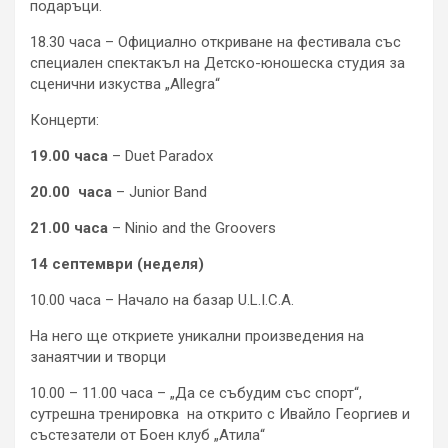
подаръци.
18.30 часа – Официално откриване на фестивала със
специален спектакъл на Детско-юношеска студия за
сценични изкуства „Allegra“
Концерти:
19.00 часа
– Duet Paradox
20.00 часа
– Junior Band
21.00 часа
– Ninio and the Groovers
14 септември (неделя)
10.00 часа – Начало на базар U.L.I.C.A.
На него ще откриете уникални произведения на
занаятчии и творци
10.00 – 11.00 часа – „Да се събудим със спорт“,
сутрешна тренировка на открито с Ивайло Георгиев и
състезатели от Боен клуб „Атила“