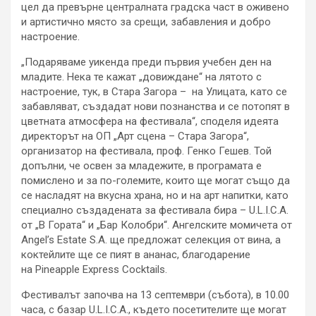
цел да превърне централната градска част в оживено
и артистично място за срещи, забавления и добро
настроение.
„Подаряваме уикенда преди първия учебен ден на
младите. Нека те кажат „довиждане“ на лятото с
настроение, тук, в Стара Загора – на Улицата, като се
забавляват, създадат нови познанства и се потопят в
цветната атмосфера на фестивала“, споделя идеята
директорът на ОП „Арт сцена – Стара Загора“,
организатор на фестивала, проф. Генко Гешев. Той
допълни, че освен за младежите, в програмата е
помислено и за по-големите, които ще могат също да
се насладят на вкусна храна, но и на арт напитки, като
специално създадената за фестивала бира – U.L.I.C.A.
от „В Гората“ и „Бар Колобри“. Ангелските момичета от
Angel’s Estate S.A. ще предложат селекция от вина, а
коктейлите ще се пият в ананас, благодарение
на Pineapple Express Cocktails.
Фестивалът започва на 13 септември (събота), в 10.00
часа, с базар U.L.I.C.A., където посетителите ще могат