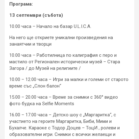
Програма:
13 септември (събота)
10.00 часа – Начало на базар U.L.I.C.A.
На него ще откриете уникални произведения на
занаятчии и творци
10.00 часа – Работилница по калиграфия с перо и
мастило от Регионален исторически музей – Стара
Загора / до Музей на религиите /
10.00 – 12.00 часа – Игри за малки и големи от старото
време със „Слон балон“
15.00 – 20.00 часа – Време за снимки с 360° видео
фото будка на Selfie Moments
16.00 – 17.00 часа – Детско шоу с „Маргаритка“, с
участието на героите Маргаритка, Биби, Мими и
Бухалче. Караоке с Тодор Доцев – ТоцИ , ролеви и
образователни игри. Снимки с всички желаещи и