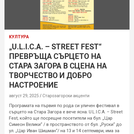
КУЛТУРА
„U.L.I.C.A. – STREET FEST“
ПРЕВРЪЩА СЪРЦЕТО НА
СТАРА ЗАГОРА В СЦЕНА НА
ТВОРЧЕСТВО И ДОБРО
НАСТРОЕНИЕ
август 29, 2025
Старозагорски акценти
Програмата на първия по рода си уличен фестивал в
сърцето на Стара Загора е вече ясна. U.L.I.C.A. – Street
Fest, който ще посрещне посетители на бул. „Цар
Симеон Велики“ / в пространството от бул. „Руски“ до
ул. „Цар Иван Шишман“/ на 13 и 14 септември, има за