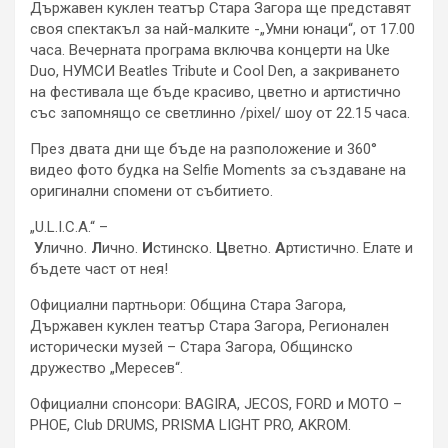
Държавен куклен театър Стара Загора ще представят
своя спектакъл за най-малките -„Умни юнаци“, от 17.00
часа. Вечерната програма включва концерти на Uke
Duo, НУМСИ Beatles Tribute и Cool Den, а закриването
на фестивала ще бъде красиво, цветно и артистично
със запомнящо се светлинно /pixel/ шоу от 22.15 часа.
През двата дни ще бъде на разположение и 360°
видео фото будка на Selfie Moments за създаване на
оригинални спомени от събитието.
„U.L.I.C.A.“ –
У
лично.
Л
ично.
И
стинско.
Ц
ветно.
А
ртистично. Елате и
бъдете част от нея!
Официални партньори: Община Стара Загора,
Държавен куклен театър Стара Загора, Регионален
исторически музей – Стара Загора, Общинско
дружество „Мересев“.
Официални спонсори: BAGIRA, JECOS, FORD и MOTO –
PHOE, Club DRUMS, PRISMA LIGHT PRO, АKROM.