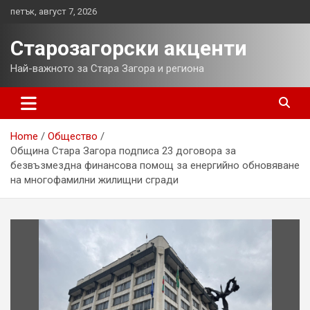
Skip
петък, август 7, 2026
to
content
Старозагорски акценти
Най-важното за Стара Загора и региона
Home
Общество
Община Стара Загора подписа 23 договора за
безвъзмездна финансова помощ за енергийно обновяване
на многофамилни жилищни сгради