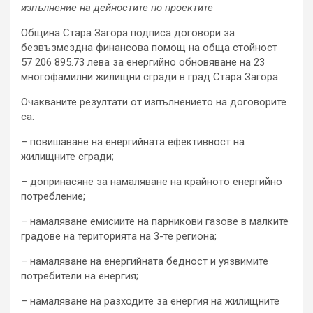
изпълнение на дейностите по проектите
Община Стара Загора подписа договори за
безвъзмездна финансова помощ на обща стойност
57 206 895.73 лева за енергийно обновяване на 23
многофамилни жилищни сгради в град Стара Загора.
Очакваните резултати от изпълнението на договорите
са:
– повишаване на енергийната ефективност на
жилищните сгради;
– допринасяне за намаляване на крайното енергийно
потребление;
– намаляване емисиите на парникови газове в малките
градове на територията на 3-те региона;
– намаляване на енергийната бедност и уязвимите
потребители на енергия;
– намаляване на разходите за енергия на жилищните