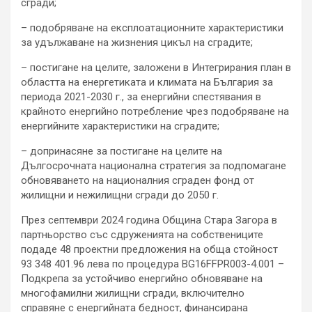
сгради;
– подобряване на експлоатационните характеристики
за удължаване на жизнения цикъл на сградите;
– постигане на целите, заложени в Интегрирания план в
областта на енергетиката и климата на България за
периода 2021-2030 г., за енергийни спестявания в
крайното енергийно потребление чрез подобряване на
енергийните характеристики на сградите;
– допринасяне за постигане на целите на
Дългосрочната национална стратегия за подпомагане
обновяването на националния сграден фонд от
жилищни и нежилищни сгради до 2050 г.
През септември 2024 година Община Стара Загора в
партньорство със сдруженията на собствениците
подаде 48 проектни предложения на обща стойност
93 348 401.96 лева по процедура BG16FFPR003-4.001 –
Подкрепа за устойчиво енергийно обновяване на
многофамилни жилищни сгради, включително
справяне с енергийната бедност, финансирана