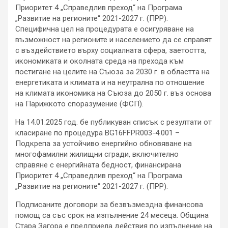
Приоритет 4 „Справедлив преход“ на Програма
„Развитие на регионите“ 2021-2027 г. (ПРР).
Специфична цел на процедурата е осигуряване на
възможност на регионите и населението да се справят
с въздействието върху социалната сфера, заетостта,
икономиката и околната среда на прехода към
постигане на целите на Съюза за 2030 г. в областта на
енергетиката и климата и на неутрална по отношение
на климата икономика на Съюза до 2050 г. въз основа
на Парижкото споразумение (ФСП).
На 14.01.2025 год. бе публикуван списък с резултати от
класиране по процедура BG16FFPR003-4.001 –
Подкрепа за устойчиво енергийно обновяване на
многофамилни жилищни сгради, включително
справяне с енергийната бедност, финансирана
Приоритет 4 „Справедлив преход“ на Програма
„Развитие на регионите“ 2021-2027 г. (ПРР).
Подписаните договори за безвъзмездна финансова
помощ са със срок на изпълнение 24 месеца. Община
Стара Загора е предприела действия по изпълнение на