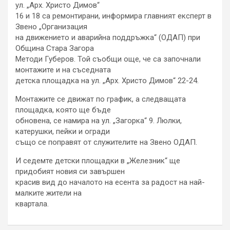
ул. „Арх. Христо Димов“
16 и 18 са ремонтирани, информира главният експерт в
Звено „Организация
на движението и аварийна поддръжка“ (ОДАП) при
Община Стара Загора
Методи Губеров. Той съобщи още, че са започнали
монтажите и на съседната
детска площадка на ул. „Арх. Христо Димов“ 22-24.
Монтажите се движат по график, а следващата
площадка, която ще бъде
обновена, се намира на ул. „Загорка“ 9. Люлки,
катерушки, пейки и огради
също се поправят от служителите на Звено ОДАП.
И седемте детски площадки в „Железник“ ще
придобият новия си завършен
красив вид до началото на есента за радост на най-
малките жители на
квартала.