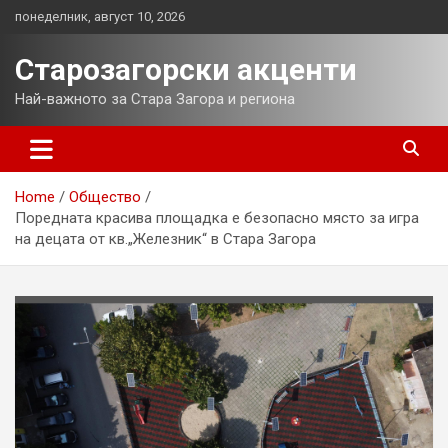
Skip
понеделник, август 10, 2026
to
content
Старозагорски акценти
Най-важното за Стара Загора и региона
Home
Общество
Поредната красива площадка е безопасно място за игра
на децата от кв.„Железник“ в Стара Загора