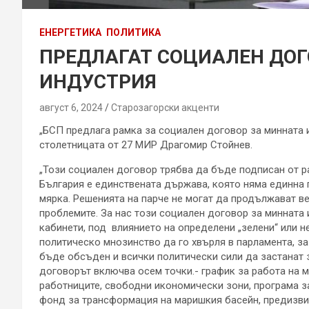
ЕНЕРГЕТИКА
ПОЛИТИКА
ПРЕДЛАГАТ СОЦИАЛЕН ДОГ
ИНДУСТРИЯ
август 6, 2024
Старозагорски акценти
„БСП предлага рамка за социален договор за минната 
столетницата от 27 МИР Драгомир Стойнев.
„Този социален договор трябва да бъде подписан от р
България е единствената държава, която няма единна п
мярка. Решенията на парче не могат да продължават в
проблемите. За нас този социален договор за минната 
кабинети, под влиянието на определени „зелени“ или н
политическо мнозинство да го хвърля в парламента, з
бъде обсъден и всички политически сили да застанат з
договорът включва осем точки.- график за работа на 
работниците, свободни икономически зони, програма за
фонд за трансформация на маришкия басейн, предизви