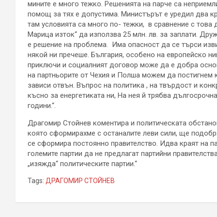
мините е много тежко. Решенията на парче са неприемл
помощ за тях е допустима. Министърът е уредил два кр
там условията са много по- тежки, в сравнение с това 
Марица изток“ да използва 25 млн. лв. за заплати. Дру
е решение на проблема. Има опасност да се търси изви
някой ни пречеше. България, особено на европейско нив
приключи и социалният договор може да е добра основ
на партньорите от Чехия и Полша можем да постигнем к
зависи отвън. Въпрос на политика , на твърдост и конк
късно за енергетиката ни, На нея й трябва дългосрочн
години.“.
Драгомир Стойнев коментира и политическата обстанов
която сформирахме с останалите леви сили, ще подобря
се сформира постоянно правителство. Идва краят на п
големите партии да не предлагат партийни правителств
„изяжда“ политическите партии.“
Tags:
ДРАГОМИР СТОЙНЕВ