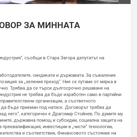
ОВОР ЗА МИННАТА
индустрия“, съобщи в Стара Загора депутатът на
аботодателите, синдикати и държавата. За съжаление
озиция за „зеления преход“. Ние се лутаме от мярка в
ечно. Трябва да се търси дългосрочно решаване на
индустрия не трябва да бъде изработен само в партийни
еправителствени организации, а съответното
а да бъде приеман под натиск. Договорът трябва да
ад него“, категоричен е Драгомир Стойнев, По думите му
мините, държавна помощ и субсидии, социална защита на
 преквалификация, инвестиции в „чисти“ технологии,
кателства и съответствия, Финансовото състояние на