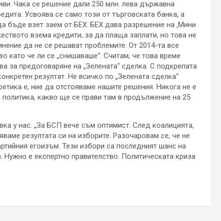
иви. Чака се решение дали 250 млн. лева държавна
едита. Усвоява се само този от търговската банка, а
да бъде взет заем от БЕХ. БЕХ дава разрешение на ‚Мини
жеството взема кредити, за да плаща заплати, но това не
нение да не се решават проблемите. От 2014-та все
о като че ли се „снишаваше“. Считам, че това време
а за предоговаряне на „Зелената“ сделка. С подкрепата
онкретен резултат. Не всичко по „Зелената сделка“
ретика е, ние да отстояваме нашите решения. Никога не е
а политика, какво ще се прави там в продължение на 25
ка у нас. „За БСП вече съм оптимист. След коалицията,
ваме резултата си на изборите. Разочаровам се, че не
артийния егоизъм. Тези избори са последният шанс на
а. Нужно е експертно правителство. Политическата криза