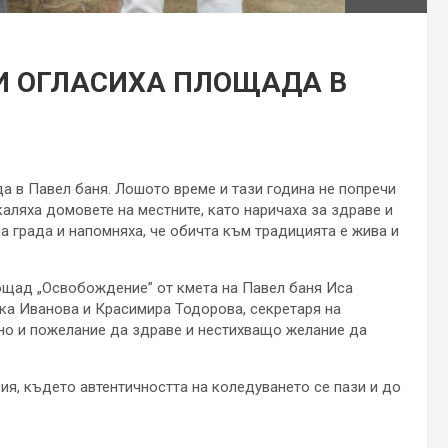
И ОГЛАСИХА ПЛОЩАДА В
а в Павел баня. Лошото време и тази година не попречи
аляха домовете на местните, като наричаха за здраве и
на града и напомняха, че обичта към традицията е жива и
ощад „Освобождение” от кмета на Павел баня Иса
ка Иванова и Красимира Тодорова, секретаря на
ино и пожелание да здраве и нестихващо желание да
ия, където автентичността на коледуването се пази и до