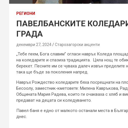
РЕГИОНИ
ПАВЕЛБАНСКИТЕ КОЛЕДАР
ГРАДА
декември 27, 2024
Старозагорски акценти
„Тебе пеем, Бога славим” огласи навръх Коледа площад
на коледарите и спазиха традицията. Цяла нощ те обик
берекет. Песните им се чуваха далеч извън пределите 
така ще бъде за поколения напред.
Навръх Рождество коледарите бяха посрещнати на пл
Бесоолу, заместник-кметовете: Милена Кавръкова, Рад
Общината Мария Радева, които ги очакваха с хляб и в
предават на децата си коледуването.
Павел баня е едно от малкото останали места в Българ
днес.