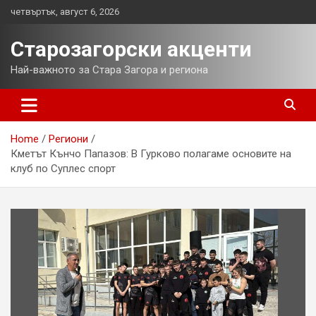
Skip
четвъртък, август 6, 2026
to
content
Старозагорски акценти
Най-важното за Стара Загора и региона
Home
Региони
Кметът Кънчо Папазов: В Гурково полагаме основите на
клуб по Суплес спорт