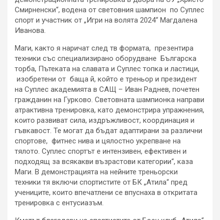
Смирненски“, водена от световния шампион по Суплес
спорт и участник от „Игри на волята 2024“ Магдалена
Иванова.
Маги, както я наричат след тв формата, презентира
техники със специализирано оборудване Българска
торба, Пътеката на славата и Суплес топка и ластици,
изобретени от баща й, който е треньор и президент
на Суплес академията в САЩ – Иван Раднев, почетен
гражданин на Гурково. Световната шампионка направи
атрактивна тренировка, като демонстрира упражнения,
които развиват сила, издръжливост, координация и
гъвкавост. Те могат да бъдат адаптирани за различни
спортове, фитнес нива и цялостно укрепване на
тялото. Суплес спортът е интензивен, ефективен и
подходящ за всякакви възрастови категории“, каза
Маги. В демонстрацията на нейните треньорски
техники тя включи спортистите от БК „Атила“ пред
учениците, които впечатлени се впуснаха в откритата
тренировка с ентусиазъм.