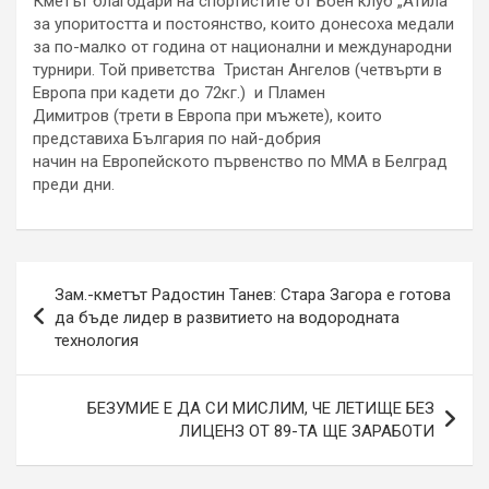
Кметът благодари на спортистите от Боен клуб „Атила“
за упоритостта и постоянство, които донесоха медали
за по-малко от година от национални и международни
турнири. Той приветства Тристан Ангелов (четвърти в
Европа при кадети до 72кг.) и Пламен
Димитров (трети в Европа при мъжете), които
представиха България по най-добрия
начин на Европейското първенство по ММА в Белград
преди дни.
Навигация
Зам.-кметът Радостин Танев: Стара Загора е готова
да бъде лидер в развитието на водородната
технология
БЕЗУМИЕ Е ДА СИ МИСЛИМ, ЧЕ ЛЕТИЩЕ БЕЗ
ЛИЦЕНЗ ОТ 89-ТА ЩЕ ЗАРАБОТИ