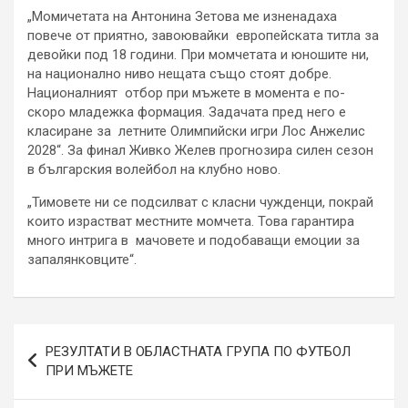
„Момичетата на Антонина Зетова ме изненадаха
повече от приятно, завоювайки европейската титла за
девойки под 18 години. При момчетата и юношите ни,
на национално ниво нещата също стоят добре.
Националният отбор при мъжете в момента е по-
скоро младежка формация. Задачата пред него е
класиране за летните Олимпийски игри Лос Анжелис
2028“. За финал Живко Желев прогнозира силен сезон
в българския волейбол на клубно ново.
„Тимовете ни се подсилват с класни чужденци, покрай
които израстват местните момчета. Това гарантира
много интрига в мачовете и подобаващи емоции за
запалянковците“.
Навигация
РЕЗУЛТАТИ В ОБЛАСТНАТА ГРУПА ПО ФУТБОЛ
ПРИ МЪЖЕТЕ