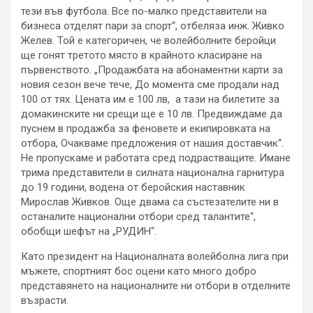
тези във футбола. Все по-малко представители на
бизнеса отделят пари за спорт“, отбеляза инж. Живко
Желев. Той е категоричен, че волейболните беройци
ще гонят третото място в крайното класиране на
първенството. „Продажбата на абонаментни карти за
новия сезон вече тече, До момента сме продали над
100 от тях. Цената им е 100 лв, а тази на билетите за
домакинските ни срещи ще е 10 лв. Предвиждаме да
пуснем в продажба за феновете и екипировката на
отбора, Очакваме предложения от нашия доставчик“.
Не пропускаме и работата сред подрастващите. Имане
трима представители в силната национална гарнитура
до 19 години, водена от беройския наставник
Мирослав Живков. Още двама са състезателите ни в
останалите национални отбори сред талантите“,
обобщи шефът на „РУДИН“.
Като президент на Националната волейболна лига при
мъжете, спортният бос оцени като много добро
представянето на националните ни отбори в отделните
възрасти.