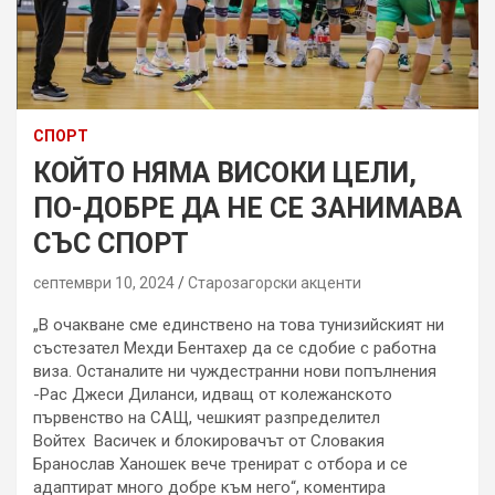
СПОРТ
КОЙТО НЯМА ВИСОКИ ЦЕЛИ,
ПО-ДОБРЕ ДА НЕ СЕ ЗАНИМАВА
СЪС СПОРТ
септември 10, 2024
Старозагорски акценти
„В очакване сме единствено на това тунизийският ни
състезател Мехди Бентахер да се сдобие с работна
виза. Останалите ни чуждестранни нови попълнения
-Рас Джеси Диланси, идващ от колежанското
първенство на САЩ, чешкият разпределител
Войтех Васичек и блокировачът от Словакия
Бранослав Ханошек вече тренират с отбора и се
адаптират много добре към него“, коментира