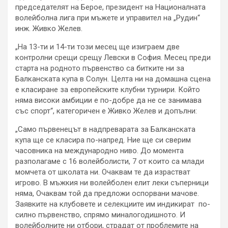
председателят на Берое, президент на Националната
волейболна лига при мъжете и управител на „Рудин“
инж. Живко Желев.
„На 13-ти и 14-ти този месец ще изиграем две
контролни срещи срещу Левски в София. Месец преди
старта на родното първенство са битките ни за
Балканската купа в Солун. Целта ни на домашна сцена
е класиране за европейските клубни турнири. Който
няма високи амбиции е по-добре да не се занимава
със спорт“, категоричен е Живко Желев и допълни:
„Само първенецът в надпреварата за Балканската
купа ще се класира по-напред. Ние ще си сверим
часовника на международно ниво. До момента
разполагаме с 16 волейболисти, 7 от които са млади
момчета от школата ни. Очаквам те да израстват
игрово. В мъжкия ни волейболен елит леки съперници
няма, Очаквам той да предложи оспорвани мачове.
Заявките на клубовете и селекциите им индикират по-
силно първенство, спрямо миналогодишното. И
волейболните ни отбори, страдат от проблемите на