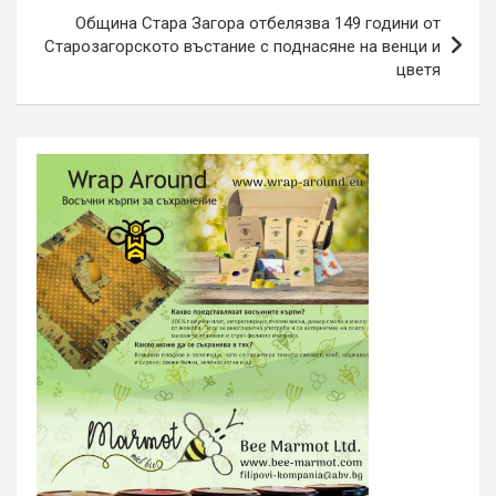
Община Стара Загора отбелязва 149 години от
Старозагорското въстание с поднасяне на венци и
цветя