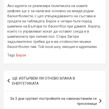
Ако идеята се реализира политиката на новите
шефове ще е за налагане основно на млади родни
баскетболисти, с цел утвърждаването на състава в
средата на таблицата. Берое е четири пъти поред
шампион на Българи по баскетбол при дамите. Хората,
които го управляват искат да оставят следа и в
шампионата при силния пол. Стара Загора
задължително трябва да и ма стойностен мъжки
баскетболен тим. Той носи шоу, емоция и адреналин.
Tags:
Берое
Навигация
ЩЕ ИЗТЪРВЕМ ЛИ ОТНОВО ВЛАКА В
ЕНЕРГЕТИКАТА
За 3 дни срутват постройките на самонастанили се
преселници