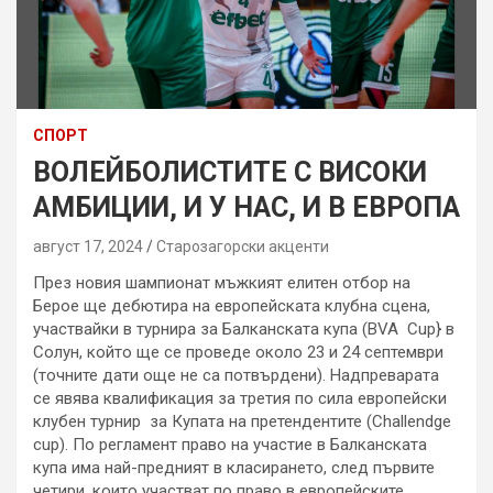
СПОРТ
ВОЛЕЙБОЛИСТИТЕ С ВИСОКИ
АМБИЦИИ, И У НАС, И В ЕВРОПА
август 17, 2024
Старозагорски акценти
През новия шампионат мъжкият елитен отбор на
Берое ще дебютира на европейската клубна сцена,
участвайки в турнира за Балканската купа (BVA Cup} в
Солун, който ще се проведе около 23 и 24 септември
(точните дати още не са потвърдени). Надпреварата
се явява квалификация за третия по сила европейски
клубен турнир за Купата на претендентите (Challendge
cup). По регламент право на участие в Балканската
купа има най-предният в класирането, след първите
четири, които участват по право в европейските