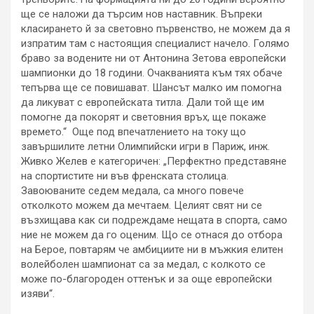
ще се наложи да търсим нов наставник. Въпреки
класирането й за световно първенство, не можем да я
изпратим там с настоящия специалист начело. Голямо
браво за водените ни от Антонина Зетова европейски
шампионки до 18 години. Очакванията към тях обаче
тепърва ще се повишават. Шансът малко им помогна
да ликуват с европейската титла. Дали той ще им
помогне да покорят и световния връх, ще покаже
времето.“ Още под впечатлението на току що
завършилите летни Олимпийски игри в Париж, инж.
Живко Желев е категоричен: „Перфектно представяне
на спортистите ни във френската столица.
Завоюваните седем медала, са много повече
отколкото можем да мечтаем. Целият свят ни се
възхищава как си подреждаме нещата в спорта, само
ние не можем да го оценим. Що се отнася до отбора
на Берое, повтарям че амбициите ни в мъжкия елитен
волейболен шампионат са за медал, с колкото се
може по-благороден оттенък и за още европейски
изяви“.