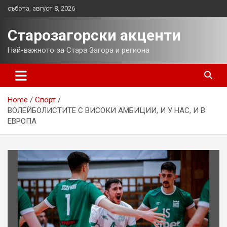
Skip
събота, август 8, 2026
to
content
Старозагорски акценти
Най-важното за Стара Загора и региона
Home
Спорт
ВОЛЕЙБОЛИСТИТЕ С ВИСОКИ АМБИЦИИ, И У НАС, И В
ЕВРОПА