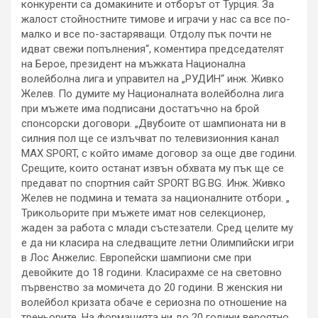
конкуренти са домакините и отборът от Турция. За
жалост стойностните тимове и играчи у нас са все по-
малко и все по-застаряващи. Отдолу пък почти не
идват свежи попълнения“, коментира председателят
на Берое, президент на мъжката Национална
волейболна лига и управител на „РУДИН“ инж. Живко
Желев. По думите му Националната волейболна лига
при мъжете има подписани достатъчно на брой
спонсорски договори. „Двубоите от шампионата ни в
силния пол ще се излъчват по телевизионния канал
MAX SPORT, с който имаме договор за още две години.
Срещите, които останат извън обхвата му пък ще се
предават по спортния сайт SPORT BG.BG. Инж. Живко
Желев не подмина и темата за националните отбори. „
Трикольорите при мъжете имат нов селекционер,
жаден за работа с млади състезатели. Сред целите му
е да ни класира на следващите летни Олимпийски игри
в Лос Анжелис. Европейски шампиони сме при
девойките до 18 години. Класирахме се на световно
първенство за момичета до 20 години. В женския ни
волейбол кризата обаче е сериозна по отношение на
треньорите. На формацията ни до 20 години вероятно