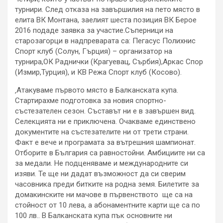
турнири. След отказа на завършилия на пето място в
елита ВК Монтана, заелият шеста позиция ВК Берое
2016 подаде заявка за участие.Съперници на
старозагорци в надпреварата са: Пегасус Полихнис
Спорт клуб (Солун, Гърция) – организатор на
турнира,ОК Раднички (Крагуевац, Сърбия),Аркас Спор
(Измир,Турция), и КВ Режа Спорт клуб (Косово).
‚Атакуваме първото място в Балканската купа.
Стартирахме подготовка за новия спортно-
състезателен сезон. Съставът ни е в завършен вид.
Селекцията ни е приключена. Очакваме единствено
документите на състезателите ни от трети страни.
Факт е вече и програмата за вътрешния шампионат.
Отборите в България са равностойни. Амбициите ни са
за медали. Не подценяваме и международните си
изяви. Те ще ни дадат възможност да си сверим
часовника преди битките на родна земя. Билетите за
домакинските ни мачове в първенството ще са на
стойност от 10 лева, а абонаментните карти ще са по
100 лв.. В Балканската купа пък основните ни