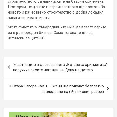
строителството са най-ниските на Стария континент.
Повтарям, че цените в строителството ще растат . За
новото и качествено строителство с добра локация
винаги ще има клиенти.
Моят съвет към сънародниците ни е да влагат парите
си в разнороден бизнес. Само тогава те ще са
истински защитени“.
Навигация
Участниците в състезанието „Ботевска аритметика“
получиха своите награди на Деня на детето
В Стара Загора над 100 жени ще получат безплатно
изследване на яйчниковия резерв