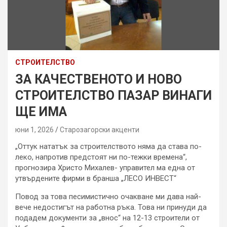
СТРОИТЕЛСТВО
ЗА КАЧЕСТВЕНОТО И НОВО
СТРОИТЕЛСТВО ПАЗАР ВИНАГИ
ЩЕ ИМА
юни 1, 2026
Старозагорски акценти
„Оттук нататък за строителството няма да става по-
леко, напротив предстоят ни по-тежки времена“,
прогнозира Христо Михалев- управител ма една от
утвърдените фирми в бранша „ЛЕСО ИНВЕСТ“
Повод за това песимистично очакване ми дава най-
вече недостигът на работна ръка. Това ни принуди да
подадем документи за „внос“ на 12-13 строители от