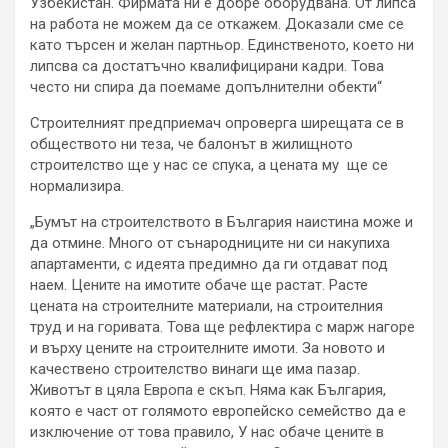
Узбекистан. Фирмата ни е добре оборудвана. От липса
на работа не можем да се откажем. Доказали сме се
като търсен и желан партньор. Единственото, което ни
липсва са достатъчно квалифицирани кадри. Това
често ни спира да поемаме допълнителни обекти“
Строителният предприемач опроверга ширещата се в
обществото ни теза, че балонът в жилищното
строителство ще у нас се спука, а цената му ще се
нормализира.
„Бумът на строителството в България наистина може и
да отмине. Много от сънародниците ни си накупиха
апартаменти, с идеята предимно да ги отдават под
наем. Цените на имотите обаче ще растат. Расте
цената на строителните материали, на строителния
труд и на горивата. Това ще рефлектира с марж нагоре
и върху цените на строителните имоти. За новото и
качествено строителство винаги ще има пазар.
Животът в цяла Европа е скъп. Няма как България,
която е част от голямото европейско семейство да е
изключение от това правило, У нас обаче цените в