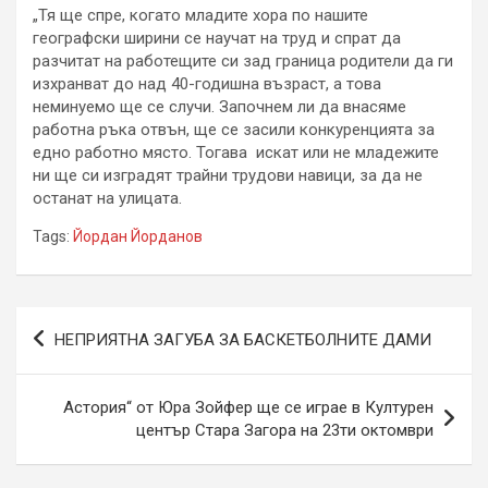
„Тя ще спре, когато младите хора по нашите
географски ширини се научат на труд и спрат да
разчитат на работещите си зад граница родители да ги
изхранват до над 40-годишна възраст, а това
неминуемо ще се случи. Започнем ли да внасяме
работна ръка отвън, ще се засили конкуренцията за
едно работно място. Тогава искат или не младежите
ни ще си изградят трайни трудови навици, за да не
останат на улицата.
Tags:
Йордан Йорданов
Навигация
НЕПРИЯТНА ЗАГУБА ЗА БАСКЕТБОЛНИТЕ ДАМИ
Астория“ от Юра Зойфер ще се играе в Културен
център Стара Загора на 23ти октомври