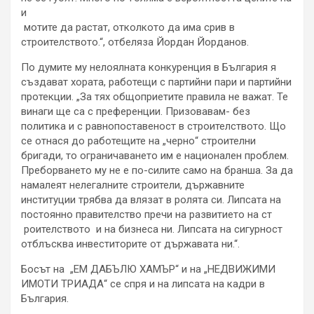
и
мотите да растат, отколкото да има срив в
строителството.“, отбеляза Йордан Йорданов.
По думите му нелоялната конкуренция в България я
създават хората, работещи с партийни пари и партийни
протекции. „За тях общоприетите правила не важат. Те
винаги ще са с преференции. Призовавам- без
политика и с равнопоставеност в строителството. Що
се отнася до работещите на „черно“ строителни
бригади, то ограничаването им е национален проблем.
Преборването му не е по-силите само на бранша. За да
намалеят нелегалните строители, държавните
институции трябва да влязат в ролята си. Липсата на
постоянно правителство пречи на развитието на ст
роителството и на бизнеса ни. Липсата на сигурност
отблъсква инвеститорите от държавата ни.“.
Босът на „ЕМ ДАБЪЛЮ ХАМЪР“ и на „НЕДВИЖИМИ
ИМОТИ ТРИАДА“ се спря и на липсата на кадри в
България.