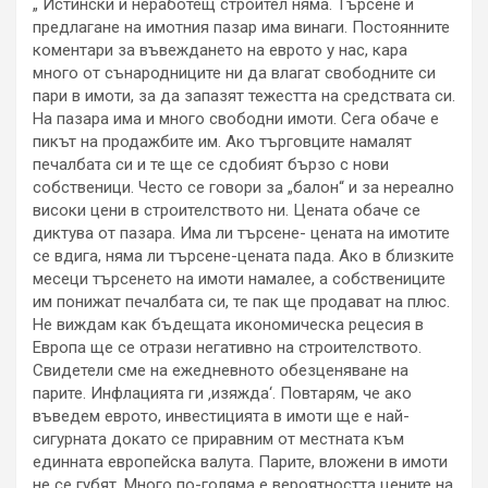
„ Истински и неработещ строител няма. Търсене и
предлагане на имотния пазар има винаги. Постоянните
коментари за въвеждането на еврото у нас, кара
много от сънародниците ни да влагат свободните си
пари в имоти, за да запазят тежестта на средствата си.
На пазара има и много свободни имоти. Сега обаче е
пикът на продажбите им. Ако търговците намалят
печалбата си и те ще се сдобият бързо с нови
собственици. Често се говори за „балон“ и за нереално
високи цени в строителството ни. Цената обаче се
диктува от пазара. Има ли търсене- цената на имотите
се вдига, няма ли търсене-цената пада. Ако в близките
месеци търсенето на имоти намалее, а собствениците
им понижат печалбата си, те пак ще продават на плюс.
Не виждам как бъдещата икономическа рецесия в
Европа ще се отрази негативно на строителството.
Свидетели сме на ежедневното обезценяване на
парите. Инфлацията ги ‚изяжда‘. Повтарям, че ако
въведем еврото, инвестицията в имоти ще е най-
сигурната докато се приравним от местната към
единната европейска валута. Парите, вложени в имоти
не се губят. Много по-голяма е вероятността цените на